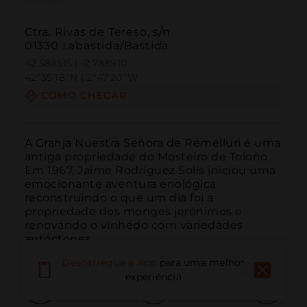
Ctra. Rivas de Tereso, s/n
01330 Labastida/Bastida
42.588515 | -2.788910
42º35'18''N | 2º47'20''W
COMO CHEGAR
A Granja Nuestra Señora de Remelluri é uma 
antiga propriedade do Mosteiro de Toloño. 
Em 1967, Jaime Rodríguez Solís iniciou uma 
emocionante aventura enológica 
reconstruindo o que um dia foi a 
propriedade dos monges jerónimos e 
renovando o vinhedo com variedades 
autóctones.
Descarregue a App
para uma melhor
experiência