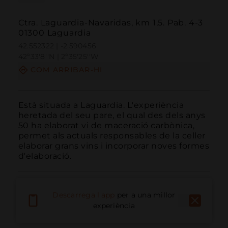
Ctra. Laguardia-Navaridas, km 1,5. Pab. 4-3
01300 Laguardia
42.552322 | -2.590456
42º33'8''N | 2º35'25''W
COM ARRIBAR-HI
Està situada a Laguardia. L'experiència 
heretada del seu pare, el qual des dels anys 
50 ha elaborat vi de maceració carbònica, 
permet als actuals responsables de la celler 
elaborar grans vins i incorporar noves formes 
d'elaboració.
Descarrega l'app
per a una millor
experiència
Trucar
Email
Lloc Web