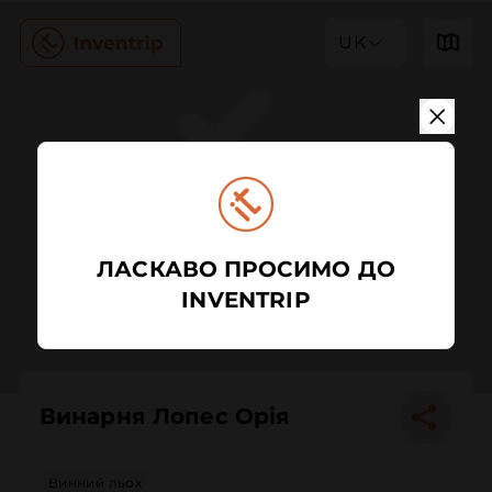
UK
ЛАСКАВО ПРОСИМО ДО
INVENTRIP
Винарня Лопес Орія
Винний льох