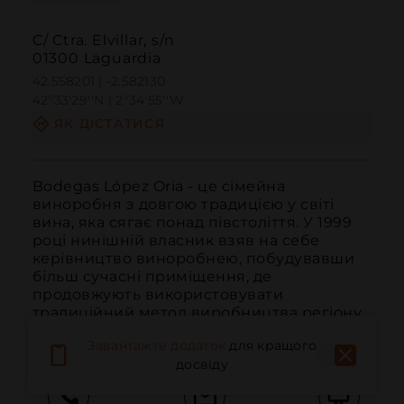
C/ Ctra. Elvillar, s/n
01300 Laguardia
42.558201 | -2.582130
42º33'29''N | 2º34'55''W
ЯК ДІСТАТИСЯ
Bodegas López Oria - це сімейна 
виноробня з довгою традицією у світі 
вина, яка сягає понад півстоліття. У 1999 
році нинішній власник взяв на себе 
керівництво виноробнею, побудувавши 
більш сучасні приміщення, де 
продовжують використовувати 
традиційний метод виробництва регіону, 
карбонічну мацерацію.
Завантажте додаток
для кращого
досвіду