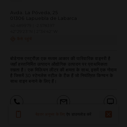
Avda. La Póveda, 25
01306 Lapuebla de Labarca
42.489979 | -2.578397
42º29'23''N | 2º34'42''W
कैसे पहुंचें
बोडेगास एस्ट्रौंज़ा एक मध्यम आकार की पारिवारिक वाइनरी है 
जहाँ हस्तनिर्मित उत्पादन औद्योगिक उत्पादन पर प्राथमिकता 
रखता है। एक मिलियन लीटर की क्षमता के साथ, इसमें एक गोदाम 
है जिसमें 30 स्टेनलेस स्टील के टैंक हैं जो नियंत्रित किण्वन के 
साथ वाइन बनाने के लिए हैं।
बुलाना
ईमेल
वेबसाइट
बेहतर अनुभव के लिए
ऐप डाउनलोड करें