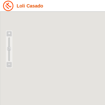
Loli Casado
+
−