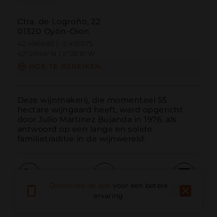
Ctra. de Logroño, 22
01320 Oyón-Oion
42.496680 | -2.435575
42º29'48''N | 2º26'8''W
HOE TE BEREIKEN
Deze wijnmakerij, die momenteel 55 
hectare wijngaard heeft, werd opgericht 
door Julio Martínez Bujanda in 1976, als 
antwoord op een lange en solide 
familietraditie in de wijnwereld.
Download de app
voor een betere
Bellen
E-mail
Website
ervaring