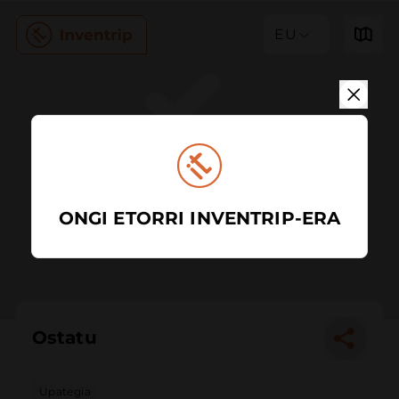
EU
ONGI ETORRI INVENTRIP-ERA
Ostatu
Upategia