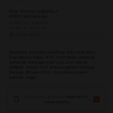
Ctra. Vitoria-Logroño, 1
01307 Samaniego
42.567052 | -2.684999
42º34'1''N | 2º41'5''W
NOLA IRITSI
Jauretxe itxurako upeltegi hau mahastiz 
inguratuta dago. XVII. mendeko upategi 
zaharrak berriago bati utzi zion lekua 
1988an. Azken hori ardoa egiteko biltegi 
berriak dituen XVIII. mendeko eraikin 
batean dago.
Deskargatu aplikazioa
esperientzia
hobea izateko
Deitu
E-posta
Webgunea