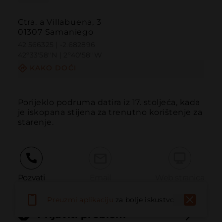
Ctra. a Villabuena, 3
01307 Samaniego
42.566325 | -2.682896
42º33'58''N | 2º40'58''W
KAKO DOĆI
Porijeklo podruma datira iz 17. stoljeća, kada 
je iskopana stijena za trenutno korištenje za 
starenje.
Pozvati
Email
Web stranica
Preuzmi aplikaciju
za bolje iskustvo
Prijaviti problem