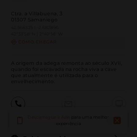
Ctra. a Villabuena, 3
01307 Samaniego
42.566325 | -2.682896
42º33'58''N | 2º40'58''W
COMO CHEGAR
A origem da adega remonta ao século XVII, 
quando foi escavada na rocha viva a cave 
que atualmente é utilizada para o 
envelhecimento.
Ligar
E-mail
Site
Descarregue a App
para uma melhor
experiência