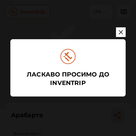
UK
ЛАСКАВО ПРОСИМО ДО
INVENTRIP
Арабарте
Винний льох