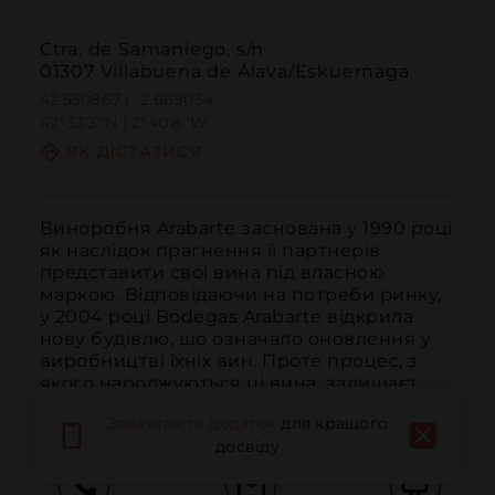
Ctra. de Samaniego, s/n
01307 Villabuena de Álava/Eskuernaga
42.550867 | -2.669034
42º33'3''N | 2º40'8''W
ЯК ДІСТАТИСЯ
Виноробня Arabarte заснована у 1990 році 
як наслідок прагнення її партнерів 
представити свої вина під власною 
маркою. Відповідаючи на потреби ринку, 
у 2004 році Bodegas Arabarte відкрила 
нову будівлю, що означало оновлення у 
виробництві їхніх вин. Проте процес, з 
якого народжуються ці вина, залишаєт...
ЧИТАТИ ДАЛІ
Завантажте додаток
для кращого
досвіду