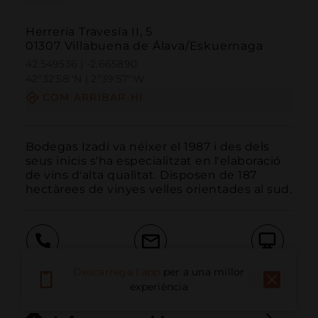
Herrería Travesía II, 5
01307 Villabuena de Álava/Eskuernaga
42.549536 | -2.665890
42º32'58''N | 2º39'57''W
COM ARRIBAR-HI
Bodegas Izadi va néixer el 1987 i des dels 
seus inicis s'ha especialitzat en l'elaboració 
de vins d'alta qualitat. Disposen de 187 
hectàrees de vinyes velles orientades al sud.
Trucar
Email
Lloc Web
Descarrega l'app
per a una millor
experiència