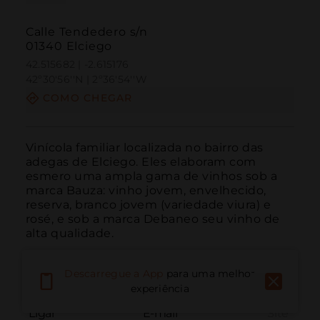
Calle Tendedero s/n
01340 Elciego
42.515682 | -2.615176
42º30'56''N | 2º36'54''W
COMO CHEGAR
Vinícola familiar localizada no bairro das 
adegas de Elciego. Eles elaboram com 
esmero uma ampla gama de vinhos sob a 
marca Bauza: vinho jovem, envelhecido, 
reserva, branco jovem (variedade viura) e 
rosé, e sob a marca Debaneo seu vinho de 
alta qualidade.
Descarregue a App
para uma melhor
experiência
Ligar
E-mail
Site