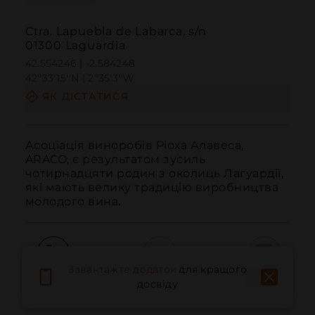
Ctra. Lapuebla de Labarca, s/n
01300 Laguardia
42.554246 | -2.584248
42º33'15''N | 2º35'3''W
ЯК ДІСТАТИСЯ
Асоціація виноробів Ріоха Алавеса, 
ARACO, є результатом зусиль 
чотирнадцяти родин з околиць Лагуардії, 
які мають велику традицію виробництва 
молодого вина.
Завантажте додаток
для кращого
Дзвонити
Електронна пошта
Веб-сайт
досвіду