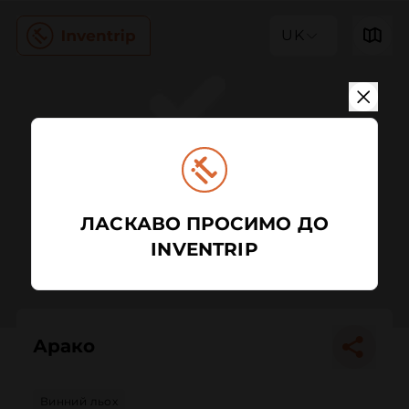
UK
ЛАСКАВО ПРОСИМО ДО
INVENTRIP
Арако
Винний льох