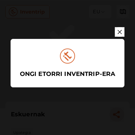
EU
ONGI ETORRI INVENTRIP-ERA
Eskuernak
Upategia