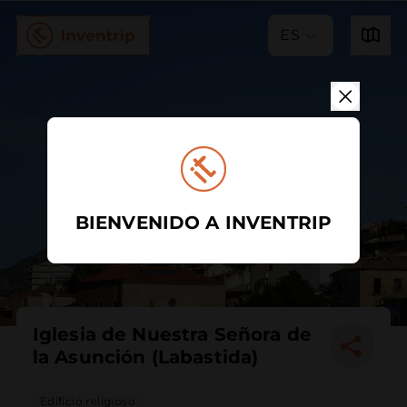
ES
BIENVENIDO A INVENTRIP
Iglesia de Nuestra Señora de
la Asunción (Labastida)
Edificio religioso