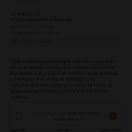
C/ Mayor, 13
01330 Labastida/Bastida
42.590142 | -2.793451
42º35'24''N | 2º47'36''W
CÓMO LLEGAR
Este majestuoso templo católico, ubicado 
en la plaza de la villa, fue construido entre 
los siglos XVI y XVIII en estilos renacentista 
y barroco. Presenta al exterior tres 
volúmenes bien diferenciados: la torre, la 
iglesia propiamente dicha y la sacristía 
nueva.
Descarga la app
para una mejor
experiencia
Llamar
Email
Sitio Web