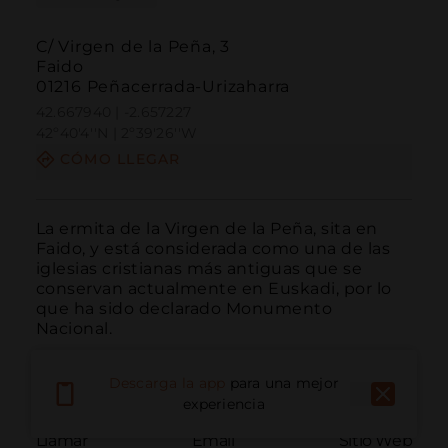
C/ Virgen de la Peña, 3
Faido
01216 Peñacerrada-Urizaharra
42.667940 | -2.657227
42º40'4''N | 2º39'26''W
CÓMO LLEGAR
La ermita de la Virgen de la Peña, sita en 
Faido, y está considerada como una de las 
iglesias cristianas más antiguas que se 
conservan actualmente en Euskadi, por lo 
que ha sido declarado Monumento 
Nacional.
Descarga la app
para una mejor
experiencia
Llamar
Email
Sitio Web