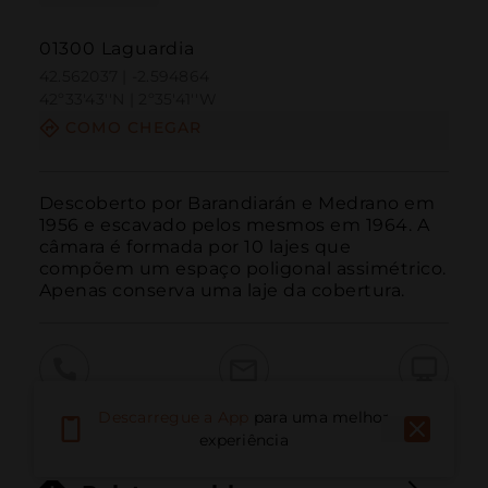
01300 Laguardia
42.562037 | -2.594864
42º33'43''N | 2º35'41''W
COMO CHEGAR
Descoberto por Barandiarán e Medrano em 
1956 e escavado pelos mesmos em 1964. A 
câmara é formada por 10 lajes que 
compõem um espaço poligonal assimétrico. 
Apenas conserva uma laje da cobertura.
Ligar
E-mail
Site
Descarregue a App
para uma melhor
experiência