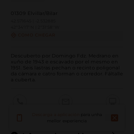
01309 Elvillar/Bilar
42.571645 | -2.532885
42º34'17''N | 2º31'58''W
COMO CHEGAR
Descuberto por Domingo Fdz. Medrano en 
xuño de 1943 e escavado por el mesmo en 
1951. Seis lastras pechan o recinto poligonal 
da cámara e catro forman o corredor. Fáltalle 
a cuberta.
Chamar
Correo electrónico
Sitio web
Descarga a aplicación
para unha
mellor experiencia