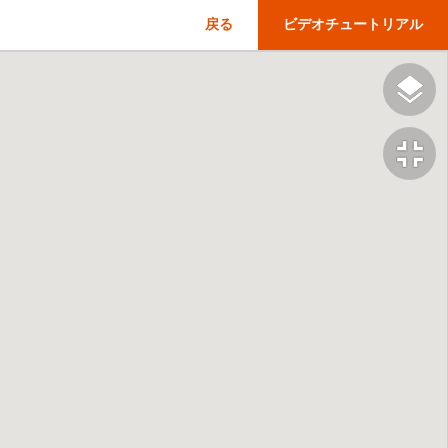
戻る
ビデオチュートリアル
fullscreen_exit