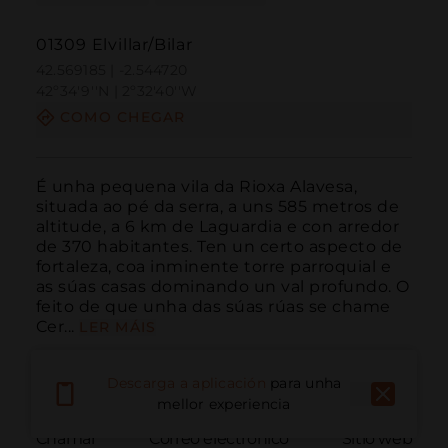
01309 Elvillar/Bilar
42.569185 | -2.544720
42º34'9''N | 2º32'40''W
COMO CHEGAR
É unha pequena vila da Rioxa Alavesa, 
situada ao pé da serra, a uns 585 metros de 
altitude, a 6 km de Laguardia e con arredor 
de 370 habitantes. Ten un certo aspecto de 
fortaleza, coa inminente torre parroquial e 
as súas casas dominando un val profundo. O 
feito de que unha das súas rúas se chame 
Cer...
LER MÁIS
Descarga a aplicación
para unha
mellor experiencia
Chamar
Correo electrónico
Sitio web