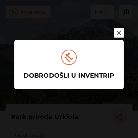
HR
DOBRODOŠLI U INVENTRIP
Park prirode Urkiola
Prirodni prostor