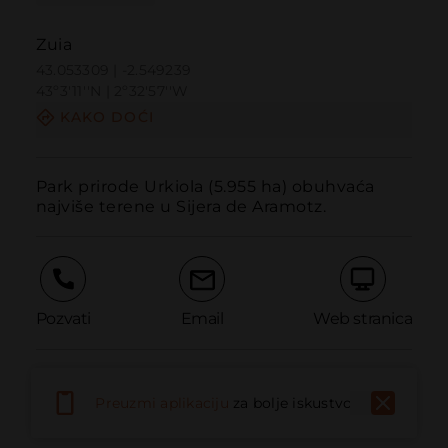
Zuia
43.053309 | -2.549239
43º3'11''N | 2º32'57''W
KAKO DOĆI
Park prirode Urkiola (5.955 ha) obuhvaća 
najviše terene u Sijera de Aramotz.
Pozvati
Email
Web stranica
Prijaviti problem
Preuzmi aplikaciju
za bolje iskustvo