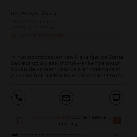
01479 Ayala/Aiara
43.020278 | -3.114444
43º1'13''N | 3º6'51''W
HOE TE BEREIKEN
In het noordwesten van Álava rijst de Sierra 
Salvada op als een indrukwekkende muur 
boven de valleien van Aiala en Arrastaria in 
Álava en het Baskische enclave van Orduña.
Bellen
E-mail
Website
Download de app
voor een betere
ervaring
Probleem melden