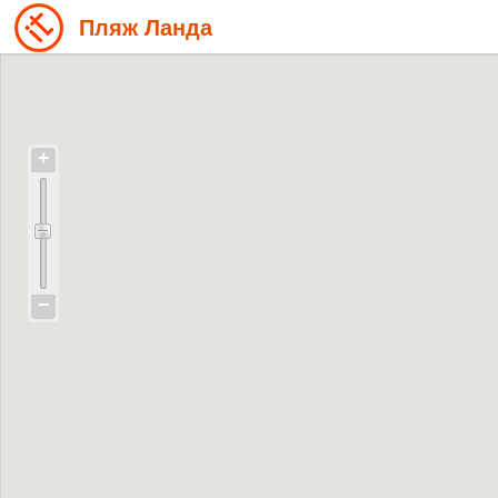
Пляж Ланда
+
−