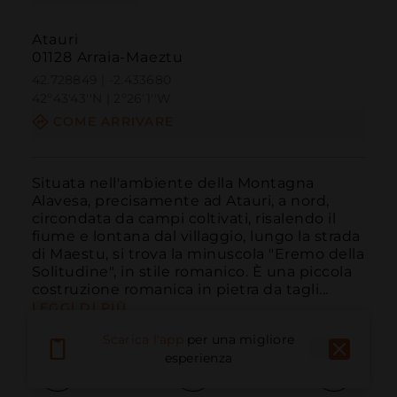
Atauri
01128 Arraia-Maeztu
42.728849 | -2.433680
42º43'43''N | 2º26'1''W
COME ARRIVARE
Situata nell'ambiente della Montagna 
Alavesa, precisamente ad Atauri, a nord, 
circondata da campi coltivati, risalendo il 
fiume e lontana dal villaggio, lungo la strada 
di Maestu, si trova la minuscola "Eremo della 
Solitudine", in stile romanico. È una piccola 
costruzione romanica in pietra da tagli...
LEGGI DI PIÙ
Scarica l'app
per una migliore
esperienza