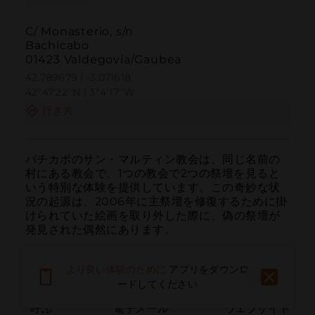
C/ Monasterio, s/n
Bachicabo
01423 Valdegovía/Gaubea
42.789679 | -3.071618
42º47'22''N | 3º4'17''W
行き方
バチカボのサン・マルティン教会は、同じ名前の
村にある教会で、1つの教会で2つの祭壇を見ると
いう特別な体験を提供しています。この奇妙な状
況の起源は、2006年に主祭壇を修復するために掛
けられていた絵画を取り外した際に、偽の祭壇が
発見された偶然にあります。
より良い体験のために
アプリをダウンロ
ードしてください
呼ぶ
電子メール
ウェブサイト