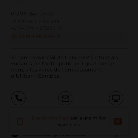
01206 Barrundia
42.909355 | -2.543498
42º54'33''N | 2º32'36''W
COM ARRIBAR-HI
El Parc Provincial de Garaio està situat als 
voltants de l'antic poble del qual pren el 
nom, a les vores de l'embassament 
d'Ullíbarri-Gamboa.
Trucar
Email
Lloc Web
Descarrega l'app
per a una millor
experiència
Informar problema