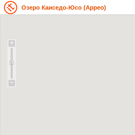
Озеро Каиседо-Юсо (Аррео)
+
−