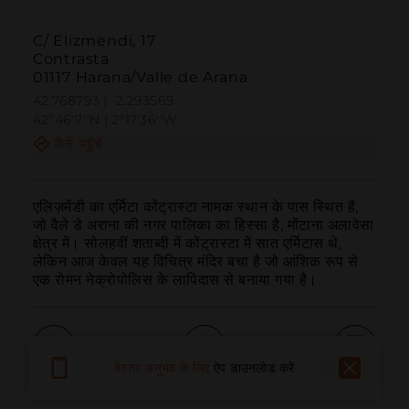
C/ Elizmendi, 17
Contrasta
01117 Harana/Valle de Arana
42.768793 | -2.293569
42º46'7''N | 2º17'36''W
कैसे पहुंचें
एलिज़मेंडी का एर्मिटा कोंट्रास्टा नामक स्थान के पास स्थित है, 
जो वैले डे अराना की नगर पालिका का हिस्सा है, मोंटाना अलावेसा 
क्षेत्र में। सोलहवीं शताब्दी में कोंट्रास्टा में सात एर्मिटास थे, 
लेकिन आज केवल यह विचित्र मंदिर बचा है जो आंशिक रूप से 
एक रोमन नेक्रोपोलिस के लापिदास से बनाया गया है।
बेहतर अनुभव के लिए
ऐप डाउनलोड करें
बुलाना
ईमेल
वेबसाइट