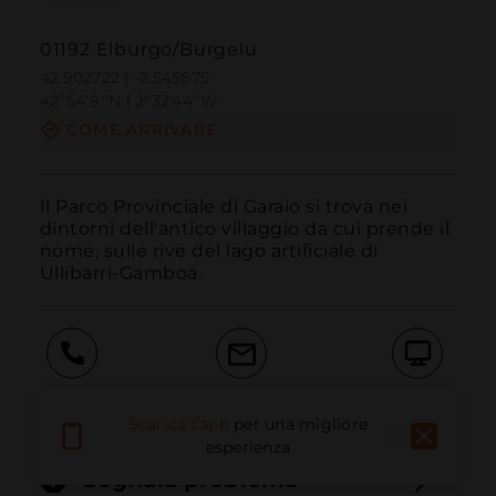
01192 Elburgo/Burgelu
42.902722 | -2.545675
42º54'9''N | 2º32'44''W
COME ARRIVARE
Il Parco Provinciale di Garaio si trova nei 
dintorni dell'antico villaggio da cui prende il 
nome, sulle rive del lago artificiale di 
Ullíbarri-Gamboa.
Chiama
E-mail
Sito Web
Scarica l'app
per una migliore
esperienza
Segnala problema