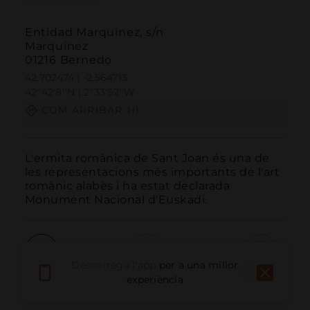
Entidad Marquinez, s/n
Marquinez
01216 Bernedo
42.702474 | -2.564713
42º42'8''N | 2º33'52''W
COM ARRIBAR-HI
L'ermita romànica de Sant Joan és una de 
les representacions més importants de l'art 
romànic alabès i ha estat declarada 
Monument Nacional d'Euskadi.
Descarrega l'app
per a una millor
Trucar
Email
Lloc Web
experiència