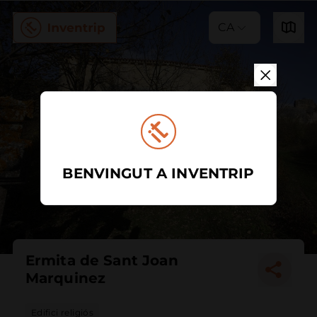
CA
BENVINGUT A INVENTRIP
Ermita de Sant Joan
Marquinez
Edifici religiós