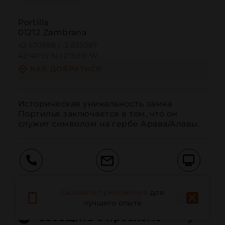
Portilla
01212 Zambrana
42.670988 | -2.835087
42º40'15''N | 2º50'6''W
КАК ДОБРАТЬСЯ
Историческая уникальность замка 
Портилья заключается в том, что он 
служит символом на гербе Арава/Алавы.
Вызов
Электронная почта
Веб-сайт
Скачайте приложение
для
лучшего опыта
Сообщить о проблеме