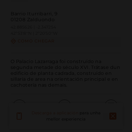
Barrio Iturribarri, 9
01208 Zalduondo
42.885626 | -2.347254
42º53'8''N | 2º20'50''W
COMO CHEGAR
O Palacio Lazarraga foi construído na 
segunda metade do século XVI. Trátase dun 
edificio de planta cadrada, construído en 
sillaría de area na orientación principal e en 
cachotería nas demais.
Descarga a aplicación
para unha
Chamar
Correo electrónico
Sitio web
mellor experiencia