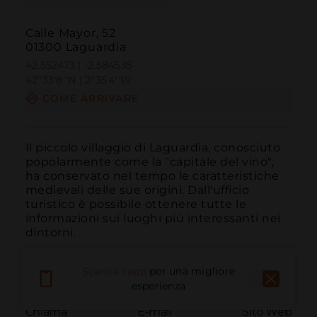
Calle Mayor, 52
01300 Laguardia
42.552473 | -2.584535
42º33'8''N | 2º35'4''W
COME ARRIVARE
Il piccolo villaggio di Laguardia, conosciuto 
popolarmente come la "capitale del vino", 
ha conservato nel tempo le caratteristiche 
medievali delle sue origini. Dall'ufficio 
turistico è possibile ottenere tutte le 
informazioni sui luoghi più interessanti nei 
dintorni.
Scarica l'app
per una migliore
esperienza
Chiama
E-mail
Sito Web