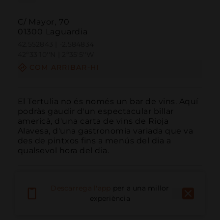
C/ Mayor, 70
01300 Laguardia
42.552843 | -2.584834
42º33'10''N | 2º35'5''W
COM ARRIBAR-HI
El Tertulia no és només un bar de vins. Aquí 
podràs gaudir d'un espectacular billar 
americà, d'una carta de vins de Rioja 
Alavesa, d'una gastronomia variada que va 
des de pintxos fins a menús del dia a 
qualsevol hora del dia.
Descarrega l'app
per a una millor
experiència
Trucar
Email
Lloc Web