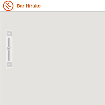
Bar Hiruko
+
−