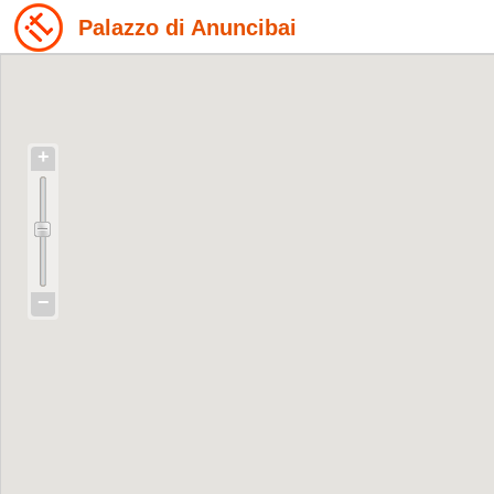
Palazzo di Anuncibai
+
−