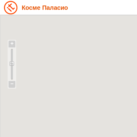
Косме Паласио
+
−