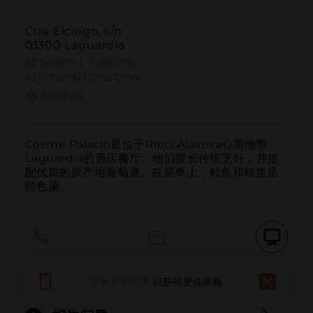
Ctra Elciego, s/n
01300 Laguardia
42.549079 | -2.586906
42º32'56''N | 2º35'12''W
如何到达
Cosme Palacio是位于Rioja Alavesa心脏地带
Laguardia的酒店餐厅。他们擅长传统烹饪，并搭
配优质的原产地葡萄酒。在菜单上，鳕鱼和鳕鱼是
特色菜。
呼叫
电子邮件
网站
下载应用程序
以获得更佳体验