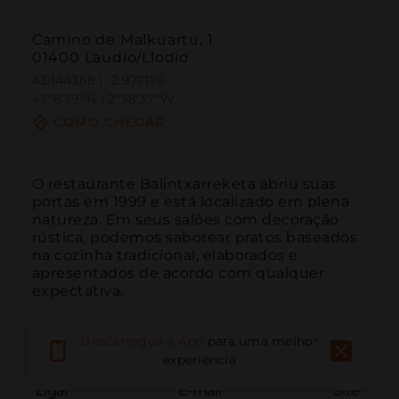
Camino de Malkuartu, 1
01400 Laudio/Llodio
43.144368 | -2.977176
43º8'39''N | 2º58'37''W
COMO CHEGAR
O restaurante Balintxarreketa abriu suas 
portas em 1999 e está localizado em plena 
natureza. Em seus salões com decoração 
rústica, podemos saborear pratos baseados 
na cozinha tradicional, elaborados e 
apresentados de acordo com qualquer 
expectativa.
Descarregue a App
para uma melhor
experiência
Ligar
E-mail
Site