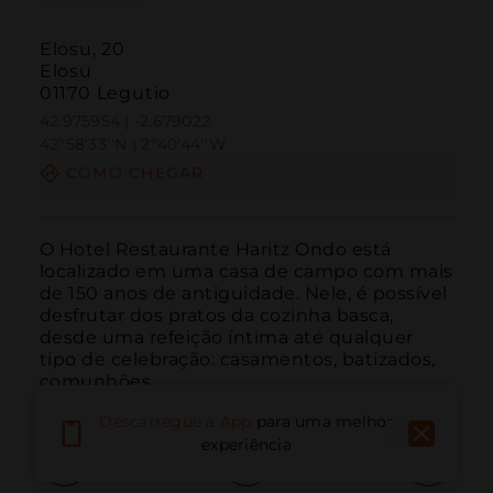
Elosu, 20
Elosu
01170 Legutio
42.975954 | -2.679022
42º58'33''N | 2º40'44''W
COMO CHEGAR
O Hotel Restaurante Haritz Ondo está 
localizado em uma casa de campo com mais 
de 150 anos de antiguidade. Nele, é possível 
desfrutar dos pratos da cozinha basca, 
desde uma refeição íntima até qualquer 
tipo de celebração: casamentos, batizados, 
comunhões...
Descarregue a App
para uma melhor
experiência