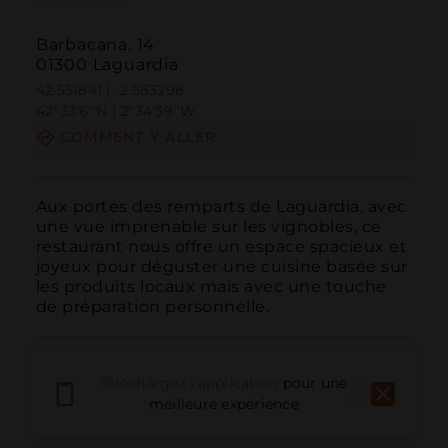
Barbacana, 14
01300 Laguardia
42.551841 | -2.583298
42º33'6''N | 2º34'59''W
COMMENT Y ALLER
Aux portes des remparts de Laguardia, avec 
une vue imprenable sur les vignobles, ce 
restaurant nous offre un espace spacieux et 
joyeux pour déguster une cuisine basée sur 
les produits locaux mais avec une touche 
de préparation personnelle.
Téléchargez l'application
pour une
meilleure expérience
Appeler
E-mail
Site Web