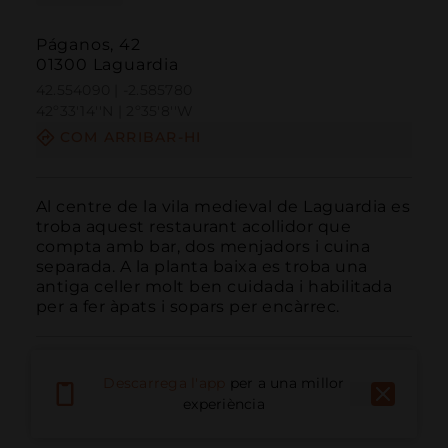
Páganos, 42
01300 Laguardia
42.554090 | -2.585780
42º33'14''N | 2º35'8''W
COM ARRIBAR-HI
Al centre de la vila medieval de Laguardia es 
troba aquest restaurant acollidor que 
compta amb bar, dos menjadors i cuina 
separada. A la planta baixa es troba una 
antiga celler molt ben cuidada i habilitada 
per a fer àpats i sopars per encàrrec.
Descarrega l'app
per a una millor
experiència
Trucar
Email
Lloc Web