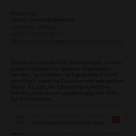
Frontin,31
01330 Labastida/Bastida
42.589005 | -2.791343
42º35'20''N | 2º47'28''W
WEGBESCHREIBUNG
Steinhaus aus dem 16. Jahrhundert, in dem 
typisch riojanische Speisen angeboten 
werden. Spezialisiert auf gegrilltes Fleisch 
und Fisch. Ideal für Gruppen mit speziellem 
Menü. Es gibt ein Esszimmer und zwei 
Höhlen, eine davon unabhängig mit Platz 
für 30 Personen.
Laden Sie die Anwendung herunter,
um ein besseres Erlebnis zu haben
Anruf
E-Mail
Website