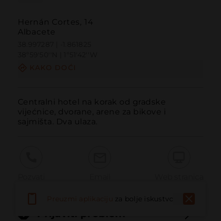
Hernán Cortes, 14
Albacete
38.997287 | -1.861825
38º59'50''N | 1º51'42''W
KAKO DOĆI
Centralni hotel na korak od gradske 
vijećnice, dvorane, arene za bikove i 
sajmišta. Dva ulaza.
Pozvati
Email
Web stranica
Preuzmi aplikaciju
za bolje iskustvo
Prijaviti problem