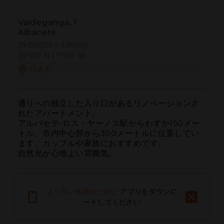
Valdeganga, 1
Albacete
39.001025 | -1.851517
39º0'3''N | 1º51'5''W
行き方
通りへの独立した入り口があるリノベーションさ
れたアパートメント。

アルバセテ-ロス・ヤーノス駅からわずか150メー
トル、市内中心部から300メートルに位置してい
ます。カップルや家族におすすめです。

自然光が心地よい雰囲気。
より良い体験のために
アプリをダウンロ
ードしてください
呼ぶ
電子メール
ウェブサイト