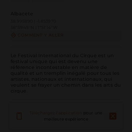
Albacete
38.995890 | -1.853970
38º59'45''N | 1º51'14''W
COMMENT Y ALLER
Le Festival International du Cirque est un 
festival unique qui est devenu une 
référence incontestable en matière de 
qualité et un tremplin inégalé pour tous les 
artistes, nationaux et internationaux, qui 
veulent se frayer un chemin dans les arts du 
cirque.
Téléchargez l'application
pour une
meilleure expérience
Appeler
E-mail
Site Web