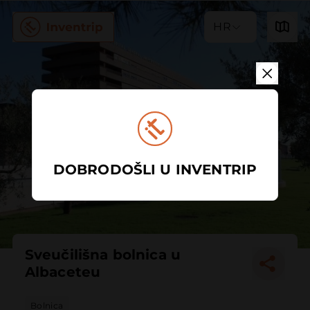
HR
DOBRODOŠLI U INVENTRIP
Sveučilišna bolnica u
Albaceteu
Bolnica