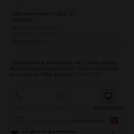
Calle Hermanos Falco, 37
Albacete
38.985208 | -1.846083
38º59'6''N | 1º50'45''W
KAKO DOĆI
Opća bolnica, smještena na mjestu starog 
bolničkog kompleksa San Julián, otvorena 
je u travnju 1985. godine.
ČITAJ VIŠE
Pozvati
Email
Web stranica
Preuzmi aplikaciju
za bolje iskustvo
Prijaviti problem