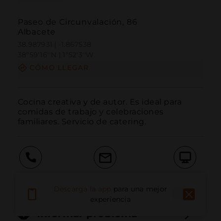
Paseo de Circunvalación, 86
Albacete
38.987931 | -1.867538
38º59'16''N | 1º52'3''W
CÓMO LLEGAR
Cocina creativa y de autor. Es ideal para 
comidas de trabajo y celebraciones 
familiares. Servicio de catering.
Llamar
Email
Sitio Web
Descarga la app
para una mejor
experiencia
Informar problema