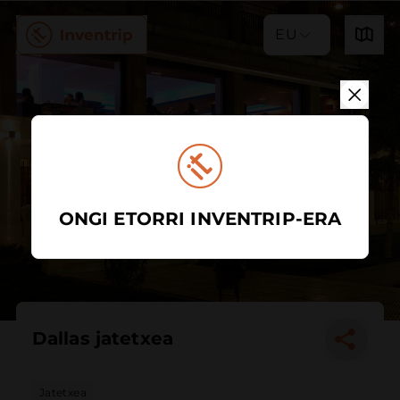
EU
ONGI ETORRI INVENTRIP-ERA
Dallas jatetxea
Jatetxea