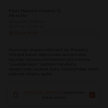
Plaza Maestro Chueca, 13
Albacete
39.002095 | -1.866544
39º0'7''N | 1º51'59''W
NOLA IRITSI
Hurrengo atapea irekitzen da. Proiektu 
integral baten abenturara sartzen dira, 
egungo diseinu onenarekin, eta horrela, 
"sukaldariaren" kalitate handiena 
eskaintzeko aukera dute, tradizionalak diren 
platerak ahaztu gabe.
Deskargatu aplikazioa
esperientzia
hobea izateko
Deitu
E-posta
Webgunea