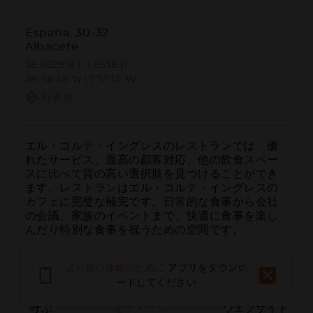
España, 30-32
Albacete
38.982918 | -1.853831
38º58'58''N | 1º51'13''W
行き方
エル・コルテ・イングレスのレストランでは、優
れたサービス、最高の顧客対応、他の飲食スペー
スに比べて質の高い選択肢を見つけることができ
ます。レストランはエル・コルテ・イングレスの
カフェに完璧な補完です。日常的な食事から会社
の会議、家族のイベントまで、快適に食事を楽し
んだり特別な食事を祝うための空間です。
より良い体験のために
アプリをダウンロ
ードしてください
呼ぶ
電子メール
ウェブサイト